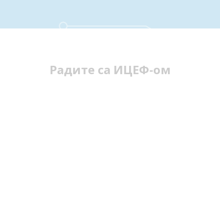
Радите са ИЦЕФ-ом
Са ким сарађујемо
Технолошке компаније
Индустријске компаније
Институције јавног сектора
Универзитети и истраживачке организације
Стартапи и иновациони хабови
Конзорцијуми финансирани средствима Европске уније