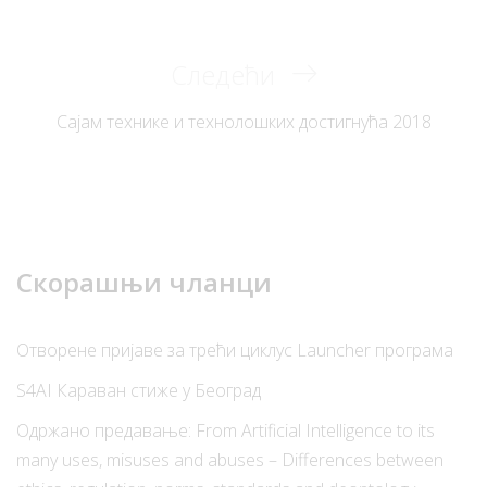
чланка
Следећи
Следећи
чланак
Сајам технике и технолошких достигнућа 2018
Скорашњи чланци
Отворене пријаве за трећи циклус Launcher програма
S4AI Караван стиже у Београд
Одржано предавање: From Artificial Intelligence to its
many uses, misuses and abuses – Differences between