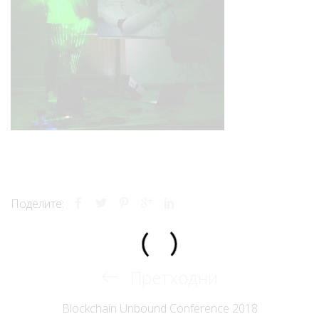
Поделите:
Previous
Претходни
Кретање
Post
Blockchain Unbound Conference 2018