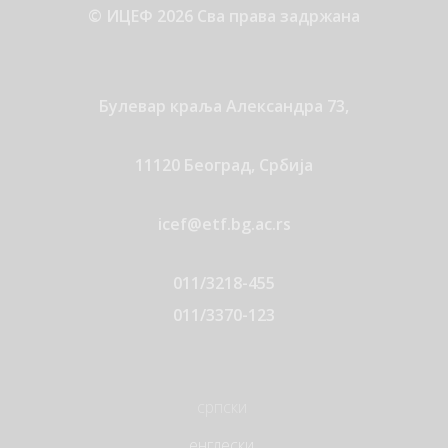
© ИЦЕФ 2026 Сва права задржана
Булевар краља Александра 73,
11120 Београд, Србија
icef@etf.bg.ac.rs
011/3218-455
011/3370-123
српски
енглески