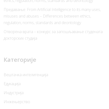
ethics, regulation, norms, standards and deontology
Предавање: From Artificial Intelligence to its many uses,
misuses and abuses – Differences between ethics,
regulation, norms, standards and deontology
Отворена врата – конкурс за запошљавање студената
докторских студија
Категорије
Вештачка интелигенција
Едукација
Индустрија
Инжењерство