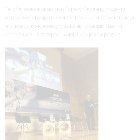
Такође, захваљујемо се и Горану Ференцу, студенту
докторских студија на Електротехничком факултету, који
је отворио конференцију за штампу својим сјајним
извођењем на ласерској харфи коју је сам развио.