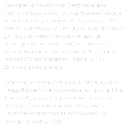
конеференцији за штампу на Електротехничком
факултету Универзитета у Београду. Недеља иновација
ће бити одржана у периоду од 29. маја до 1. јуна 2018.
године. Током те недеље, учесници ће имати прилику да
дискутују о важним и популарним темама и да
презентују своје иновативне идеје из различитих
области: Паметне фабрике и градови, ИКТ, Интернет
ствари, Роботика, еЗдравтсво, Индустрија 4.0, и
Дигитална трансформација.
Желимо да се захвалимо данашњим говорницима др
Ненаду Поповићу, министру иновација, и проф. др Милу
Томашевићу, декану Електротехничког факултета у
Београду, као и представницима АФА удружења,
Научно-технолошког парка и АИК банке који су
партнери на овом догађају.