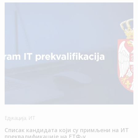
Едукација
,
ИТ
Списак кандидата који су примљени на ИТ
преквалификације на ЕТФ-у