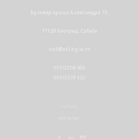
Булевар краља Александра 73,
11120 Београд, Србија
icef@etf.bg.ac.rs
011/3218-455
011/3370-123
српски
енглески