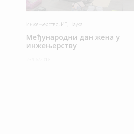
Инжењерство
,
ИТ
,
Наука
Иновациони цент
Електротехничког
Међународни дан жена у
инжењерству
у Београду д.о.о.
23/06/2018
Матични број: 201
ПИБ: 104385708
© ИЦЕФ 2026 Сва п
задржана